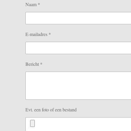
Naam *
E-mailadres *
Bericht *
Evt. een foto of een bestand