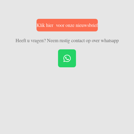
Klik hier voor onze nieuwsbrief
Heeft u vragen? Neem rustig contact op over whatsapp
W
h
a
t
s
A
p
p