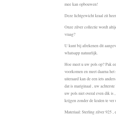
mee kan opbouwen!
Deze lichtgewicht kraal zit hee
Onze zilver collectie wordt alt
vraag?
U kunt bij afrekenen dit aangev
whatsapp natuurlijk.
Hoe meet u uw pols op? Pak een 
voorkomen en meet daarna het st
uiteraard kan de een iets ander
dat is mariginaal , uw achterste
uw pols niet overal even dik is 
krijgen zonder de kralen te ver u
Materiaal: Sterling zilver 925 , e