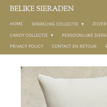
Ga
BELIKE SIERADEN
direct
naar
HOME
ZILVER
SPARKLING COLLECTIE
de
hoofdinhoud
CANDY COLLECTIE
PERSOONLIJKE SIER
PRIVACY POLICY
CONTACT EN RETOUR