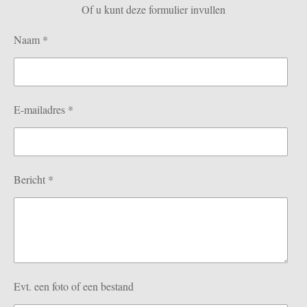
Of u kunt deze formulier invullen
A
p
Naam *
p
E-mailadres *
Bericht *
Evt. een foto of een bestand