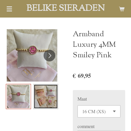
BELIKE SIERADEN
Ga
direct
naar
de
Armband
hoofdinhoud
Luxury 4MM
Smiley Pink
€ 69,95
Maat
comment