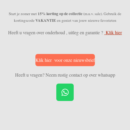
15% korting op de collectie
Start je zomer met
(m.u.v. sale). Gebruik de
VAKANTIE
kortingscode
en geniet van jouw nieuwe favorieten
Heeft u vragen over onderhoud , uitleg en garantie ?
Klik hier
Klik hier voor onze nieuwsbrief
Heeft u vragen? Neem rustig contact op over whatsapp
W
h
a
t
s