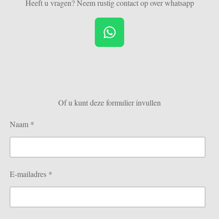
Heeft u vragen? Neem rustig contact op over whatsapp
W
h
a
t
s
Of u kunt deze formulier invullen
A
p
Naam *
p
E-mailadres *