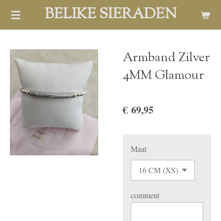
BELIKE SIERADEN
Ga
direct
naar
de
Armband Zilver
hoofdinhoud
4MM Glamour
€ 69,95
Maat
comment