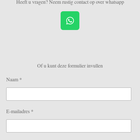
Heeft u vragen? Neem rustig contact op over whatsapp
W
h
a
t
s
Of u kunt deze formulier invullen
A
p
Naam *
p
E-mailadres *