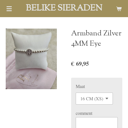
BELIKE SIERADEN
Ga
direct
naar
de
Armband Zilver
hoofdinhoud
4MM Eye
€ 69,95
Maat
comment