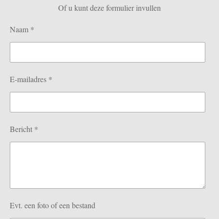
Of u kunt deze formulier invullen
A
p
Naam *
p
E-mailadres *
Bericht *
Evt. een foto of een bestand