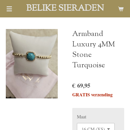
BELIKE SIERADEN
Ga
direct
naar
de
Armband
hoofdinhoud
Luxury 4MM
Stone
Turquoise
€ 69,95
GRATIS verzending
Maat