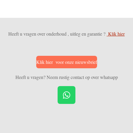
Heeft u vragen over onderhoud , uitleg en garantie ?
Klik hier
Klik hier voor onze nieuwsbrief
Heeft u vragen? Neem rustig contact op over whatsapp
W
h
a
t
s