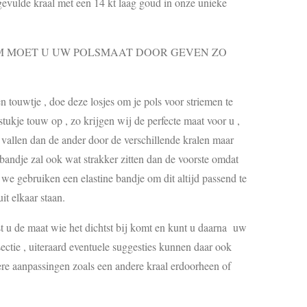
gevulde kraal met een 14 kt laag goud in onze unieke
MOET U UW POLSMAAT DOOR GEVEN ZO
touwtje , doe deze losjes om je pols voor striemen te
ukje touw op , zo krijgen wij de perfecte maat voor u ,
s vallen dan de ander door de verschillende kralen maar
 bandje zal ook wat strakker zitten dan de voorste omdat
, we gebruiken een elastine bandje om dit altijd passend te
it elkaar staan.
est u de maat wie het dichtst bij komt en kunt u daarna uw
ctie , uiteraard eventuele suggesties kunnen daar ook
re aanpassingen zoals een andere kraal erdoorheen of