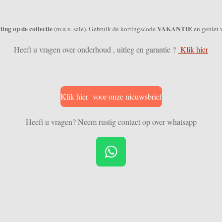
ing op de collectie
VAKANTIE
(m.u.v. sale). Gebruik de kortingscode
en geniet 
Heeft u vragen over onderhoud , uitleg en garantie ?
Klik hier
Klik hier voor onze nieuwsbrief
Heeft u vragen? Neem rustig contact op over whatsapp
W
h
a
t
s