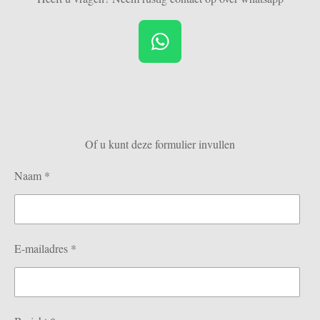
W
h
a
t
s
Of u kunt deze formulier invullen
A
p
Naam *
p
E-mailadres *