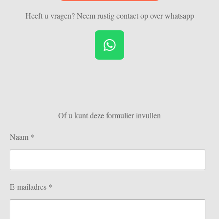
Heeft u vragen? Neem rustig contact op over whatsapp
W
h
a
t
s
Of u kunt deze formulier invullen
A
p
Naam *
p
E-mailadres *