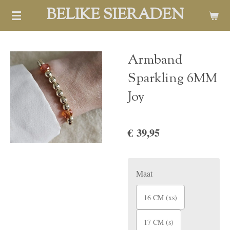
BELIKE SIERADEN
Ga
direct
naar
de
Armband
hoofdinhoud
Sparkling 6MM
Joy
€ 39,95
Maat
16 CM (xs)
17 CM (s)