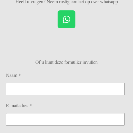
Heeft u vragen? Neem rustig contact op over whatsapp
W
h
a
t
s
Of u kunt deze formulier invullen
A
p
Naam *
p
E-mailadres *