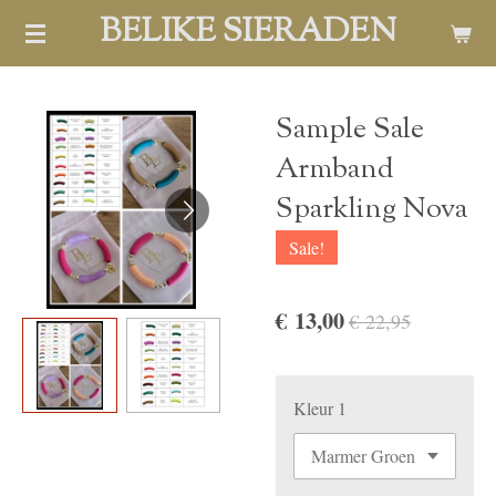
BELIKE SIERADEN
Ga
direct
naar
de
Sample Sale
hoofdinhoud
Armband
Sparkling Nova
Sale!
€ 13,00
€ 22,95
Kleur 1